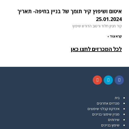
איטום ושיפוץ קיר תומך של בניין בחיפה- תאריך
25.01.2024
קיר חניון חלוד ורטוב הדורש שיפוץ
קרא עוד »
לכל המכרזים לחצו כאן
G
T
F
o
w
a
בית
o
i
c
מכרזים אחרונים
g
t
e
אינדקס קבלני שיפוצים
l
t
b
מגזין שיפוצי בניינים
e
e
o
שירותים
+
r
o
שיפוץ בניינים
k