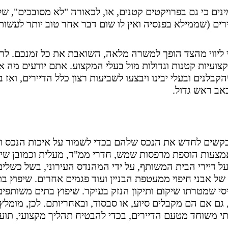
ים כי גם בפרויקטים קטנים, או, לכאורה "לא מסובכים", של
ירים (שממילא בפנסיה ואין לו שום דבר אחר טוב יותר לעשות
י ליווי מהצד הופך למשרה מלאה, השואבת את כל זמנכם. לרוב
קצועיות קטנות וגדולות מול בעלי המקצוע. אתם יודעים מה 
בלנים ובעלי יבינו ויבצעו לשביעות רצון כלל הדיירים, ואז 
אב ראש גדול.
קשים לחדש את הנכס שלהם בכדי לשמור על איכות הנכס ו
מצעות הוספת מרפסות שמש, חדרי ממ"ד, מעלית וכמובן שיפ
 על דיירי הבית המשותף, על ידי המהנדס העירוני, בשל כשלים
של אבני חיפוי ממעטפת הבניין ועוד פגמים אחרים. שיפוץ בת
יסי שמטרתו שיקום ותיקון הנזק בעיקר. שיפוץ בתים משותפי
, גם אם הם מקבלים סיוע, או סבסוד, ובאחריותם. לכן, מומלץ
לתי משוחד מטעם הדיירים, בכדי להבטיח תהליך מקצועי, תוע