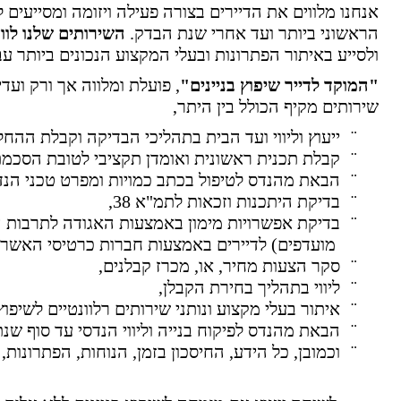
אנחנו מלווים את הדיירים בצורה פעילה ויזומה ומסייעי
הראשוני ביותר ועד אחרי שנת הבדק.
השירותים שלנו לוו
ולסייע באיתור הפתרונות ובעלי המקצוע הנכונים ביותר ע
"
המוקד לדייר שיפוץ בניינים"
, פועלת ומלווה אך ורק ועד
שירותים מקיף הכולל בין היתר,
¨
ייעוץ וליווי ועד הבית בתהליכי הבדיקה וקבלת ההחל
¨
קבלת תכנית ראשונית ואומדן תקציבי לטובת הסכמת
¨
הבאת מהנדס לטיפול בכתב כמויות ומפרט טכני הנד
¨
בדיקת היתכנות וזכאות לתמ"א 38,
¨
בדיקת אפשרויות מימון באמצעות האגודה לתרבות הדי
מועדפים) לדיירים באמצעות חברות כרטיסי האשרא
¨
סקר הצעות מחיר, או, מכרז קבלנים,
¨
ליווי בתהליך בחירת הקבלן,
¨
איתור בעלי מקצוע ונותני שירותים רלוונטיים לשיפוץ 
¨
הבאת מהנדס לפיקוח בנייה וליווי הנדסי עד סוף שנ
¨
וכמובן, כל ה
ידע, החיסכון בזמן, הנוחות, הפתרונות,