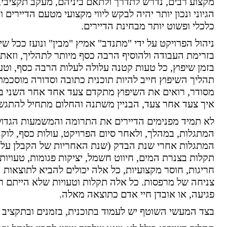
מקצוע רבים, נדרש לתדרך ולתאם ביניהם, מעקב תקציבי, תכ
הגיוני ונכון יותר יהיה לבקש ליווי מקצועי מטעם הדיירים
כלכלי ופשוט יותר מבחינת הדיירים.
ניהול הפרויקט על ידי "מתנדב" אמיץ "מבין" ונועז ככל ש
בזרימת העבודה ולהוסיף הרבה כסף מיותר לתהליך, וזאת 
בזמן שיפוץ, כל טעות קטנה עלולה לעלות הרבה כסף, וטעו
תהליך השיפוץ חייב להיות תוכנית כתובה וסדורה מוסכמת
מסודר, רואים את השיפוץ מתקדם צעד אחד אחר השני במ
איך צעד אחר צעד, הבניין משתנה והחלום מתחיל להתגש
לא תמיד מפנימים הדיירים את התרומה והמשמעות הגדולים
המתגלות, במהלך, ולאחר סיום הפרויקט, עולות כסף, לוקחו
המתגלות אחרי שנת הבדק (שנת האחריות של הקבלן על הע
תקלות בצנרת המים, חיווט חשמל, יציקות פגומות, טעויות 
חריגות, חוסר מקצועיות, כל אלה יכולים להביא לתוצאות ה
צניחה של מרפסות. כל אלה תקלות וטעויות שלא הייתם רוצ
פגיעה, או אובדן חיי אדם כתוצאה מאלה.
בצד המעשי השוטף יש לעמוד בתוכנית, בזמנים ובתקציב ה