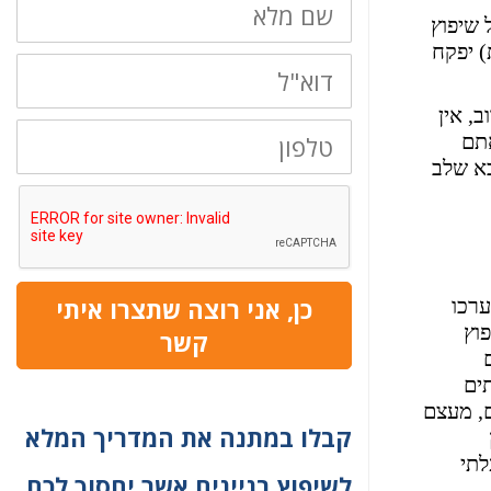
מלא
 שיפוץ
) יפקח
דוא"ל
, אין
טלפון
אתם
בא שלב
כן, אני רוצה שתצרו איתי
ערכו
וץ
קשר
ים
ם, מעצם
קבלו במתנה את המדריך המלא
לתי
לשיפוץ בניינים אשר יחסוך לכם