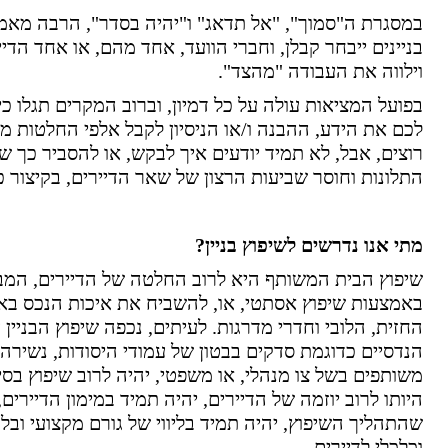
במסגרת ה"סמוך", "אל תדאג" ו"יהיה בסדר", הרבה מאמינ
בניינים ייבחר קבלן, וחברי הוועד, אחד מהם, או אחד הדי
וילווה את העבודה "מהצד".
בפועל המציאות עולה על כל דמיון, וברוב המקרים תגלו כ
לכם את הידע, ההבנה ו/או הניסיון לקבל אלפי החלטות מ
רוצים, אבל, לא תמיד יודעים איך לבקש, או להסביר כך שהק
התלונות וחוסר שביעות הרצון של שאר הדיירים, בקיצור כ
מתי אנו נדרשים לשיפוץ בניין?
שיפוץ הבית המשותף היא לרוב החלטה של הדיירים, המב
באמצעות שיפוץ אסתטי, או, להשביח את איכות הנכס בא
החזית, הלובי וחדרי מדרגות. לעיתים, נכפה שיפוץ הבניין
הנדסיים כדוגמת סדקים בבטון של עמודי היסודות, נשירה 
משותפים בשל צו מנהלי, או משפטי, יהיה לרוב שיפוץ בס
היותו לרוב יוזמה של הדיירים, יהיה תמיד במימון הדיירים
שהתהליך השיפוץ, יהיה תמיד בליווי של גורם מקצועי וב
וכלכלי לדיירים.