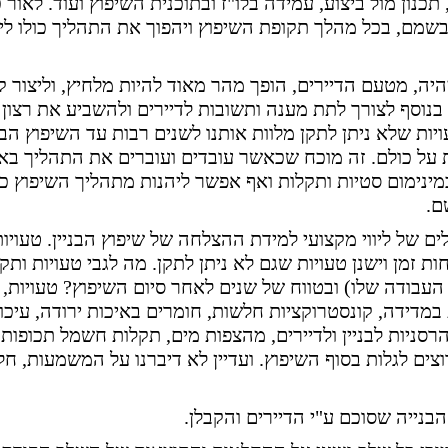
נון מול ביצוע, עמידה בלו"ז ובתוכנית השיפוץ ועוד. לאור 
 ובשמם, בכל מהלך תקופת השיפוץ ויהפוך את התהליך כולו ליע
יהיה, מטעם הדיירים, הופך מהר מאוד להיות מלחיץ, וליצור ק
בנוסף לצורך לתת מענה ותשובות לדיירים ולהשביע את רצון 
יות שלא ניתן לתקן מלוות אותנו לשנים רבות עד השיפוץ הבא
 על כולם. זה מוכח שכאשר עובדים ועוברים את התהליך באו
ינימום סטיות ותקלות ואף אפשר ליהנות מתהליך השיפוץ כ
ם.
 של ליווי מקצועי למידת ההצלחה של שיפוץ הבניין. טעויות
ת זמן וישנן טעויות שגם לא ניתן לתקן. מה לגבי טעויות ותק
בודה שלו) ובטווח של שנים לאחר סיום השיפוץ? טעויות, 
במדידה, קונסטרוקציות חלשות, חומרים באיכות ירודה, עיכוב
רסניות לבניין ולדיירים, מהצפות מים, תקלות חשמל תכופות 
ים לגלות בסוף השיפוץ. ועדיין לא דיברנו על המשמעות, חל
בנייה שסוכם ע"י הדיירים והקבלן.