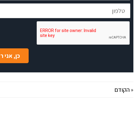
טלפון
כן, אני 
« הקודם