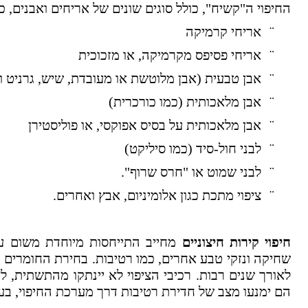
החיפוי ה"קשיח", כולל סוגים שונים של אריחים ואבנים, כ
¨
אריחי קרמיקה
¨
אריחי פסיפס מקרמיקה, או מזכוכית
¨
אבן טבעית (אבן מלוטשת או מעובדת, שיש, גרניט ו
¨
אבן מלאכותית (כמו כורכרית)
¨
אבן מלאכותית על בסיס אפוקסי, או פוליסטירן
¨
לבני חול-סיד (כמו סיליקט)
¨
לבני שמוט או "חרס שרוף".
¨
ציפוי מתכת כגון אלומיניום, אבץ ואחרים.
חיפוי קירות חיצוניים
מחייב התייחסות מיוחדת משום עלי
שחיקה ונזקי טבע אחרים, כמו רטיבות. בחירת החומרים 
לאורך שנים רבות. רכיבי הציפוי לא יינתקו מהתשתית, לא
הם ימנעו מצב של חדירת רטיבות דרך מערכת החיפוי, בע