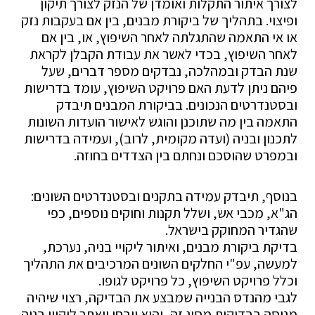
לצורך איתור התקלות ואומדן של הנזק לצורך תיקון
ופיצוי. בתהליך של ביקורת מבנים, בין אם בעקבות נזק
או אי התאמה שהתגלתה לאחר השיפוץ, או, בין אם
לאחר השיפוץ, בכדי לאשר את עבודת הקבלן לקראת
שנת הבדק ובמהלכה, נבדקים מספר דברים, שעל
פיהם ניתן לדעת האם פרויקט השיפוץ, עומד בדרישות
ובסטנדרטים הנכונים. בביקורת המבנים תיבדק
התאמה בין מה שתוכנן והוגש לאישור הועדות השונות
לתכנון ובניה (ועדה מקומית, לרוב), ועמידה בדרישות
ובמפרט שהוסכם ונחתם בין הצדדים בחוזה.
בנוסף, תיבדק עמידה בתקנים ובסטנדרטים השונים:
הג"א, מכבי אש, ושלל תקנות וחוקים נוספים, כפי
שהגדיר המחוקק בישראל.
בדיקת ביקורת מבנים, ואיתור ליקויי בניה, נערכת,
למעשה, עפ"י החלקים השונים המרכיבים את התהליך
וכלל פרויקט השיפוץ, כל פרויקט לגופו.
לגבי מהנדס הבנייה שמבצע את הבדיקה, רצוי שיהיה
מנוסה בבדיקות מסוג זה, והוא ייבחן ויאתר ליקויי בניה