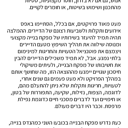
אנוש, גם אם לא בזדון, חוסר מקצועיות, סטיות
מהתכנון ושימוש בשיטות, או חומרים לקויים.
מעט מאוד פרויקטים, אם בכלל, הסתיימו באפס
אירועים ותקלות ולשביעות רצונם של הדיירים. ההמלצה
תהיה תמיד להיעזר בשירותיו של מפקח בנייה מקצועי
ומנוסה שילווה את תהליך השיפוץ מטעם הדיירים
ויצמצם את פוטנציאל הטעויות והחריגות למינימום
בלתי נמנע. אבל, לא תמיד משכילים הדיירים להבין
את חשיבותו של מפקח הבנייה, ולעיתים משיקולי
חיסכון שגויים יימנעו מההוצאה הזו, מה שחושף אותם
במהלך הפרויקט ולא מעט פעמים גם שנים אחרי,
לטעויות, חריגות ותקלות שלא ניתן להתעלם מהם,
לדוגמה, הצפות, נזילות, שקיעה, התפוררות של בטון,
או חיפויים ועד לדברים מסכני חיים כדוגמת נפילת
מרפסת. וכבר היו דברים מעולם.
כעת נדרש מפקח הבנייה בכובעו השני כמהנדס בנייה,