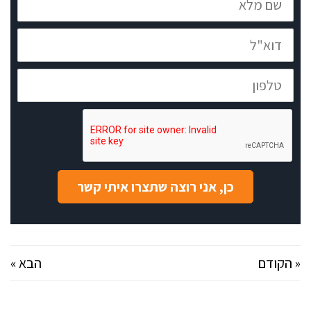
מלא
דוא"ל
טלפון
כן, אני רוצה שתצרו איתי קשר
« הקודם
הבא »