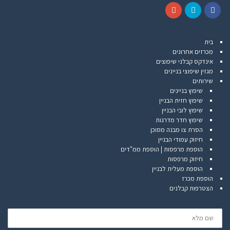
G
T
F
o
w
a
בית
o
i
c
מכרזים אחרונים
g
t
e
אינדקס קבלני שיפוצים
l
t
b
מגזין שיפוצי בניינים
e
e
o
שירותים
+
r
o
שיפוץ בניינים
k
שיפוץ חזית הבניין
שיפוץ לובי הבניין
שיפוץ חדר מדרגות
הסרת צו מבנה מסוכן
חיזוק עמודי הבניין
הוספת מרפסות | הוספת ממ"דים
חיזוק מרפסות
הוספת מעלית לבניין
הוספת מכרז
הצטרפות קבלנים
שם
מלא