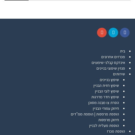
G
T
F
o
w
a
בית
o
i
c
מכרזים אחרונים
g
t
e
אינדקס קבלני שיפוצים
l
t
b
מגזין שיפוצי בניינים
e
e
o
שירותים
+
r
o
שיפוץ בניינים
k
שיפוץ חזית הבניין
שיפוץ לובי הבניין
שיפוץ חדר מדרגות
הסרת צו מבנה מסוכן
חיזוק עמודי הבניין
הוספת מרפסות | הוספת ממ"דים
חיזוק מרפסות
הוספת מעלית לבניין
הוספת מכרז