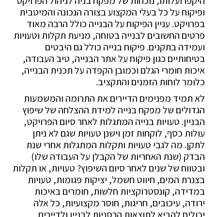
היקפו ועלותו, נוכחות של מפקח בניה לניהול הפרויקט
ופיקוח על כל בעלי המקצוע בצורה הנכונה והמיטבית
בפרויקט. עניין הפיקוח על הבנייה כולל הרבה מאוד
פרטים החשובים לבנייה בטוחה, מניעת תקלות וטעויות
ועמידה בתקנים. פיקוח בנייה כולל גם היבטים
בטיחותיים כגון פיקוח על אתר הבנייה, טיב העבודה,
איכות חומרי הגלם וכמובן הקפדה על תכנית הבנייה,
כלומר לוחות הזמנים והתקציב.
לא תמיד מפנימים הדיירים את התרומה והמשמעות
הגדולים של מפקח בנייה למידת ההצלחה של שיפוץ
הבניין. טעויות בנייה המתגלות לאחר סיום הפרויקט,
עולות כסף, לוקחות זמן וישנן טעויות שגם לא ניתן
לתקן. מה לגבי טעויות ותקלות המתגלות אחרי שנת
הבדק (שנת האחריות של הקבלן על העבודה שלו)
ובטווח של שנים לאחר סיום השיפוץ? טעויות, או תקלות
בצנרת המים, חיווט חשמל, יציקות פגומות, טעויות
במדידה, קונסטרוקציות חלשות, חומרים באיכות
ירודה, עיכובים, חריגות, חוסר מקצועיות, כל אלה
יכולים להביא לתוצאות הרסניות לבניין ולדיירים,