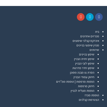
G
T
F
o
w
a
בית
o
i
c
מכרזים אחרונים
g
t
e
אינדקס קבלני שיפוצים
l
t
b
מגזין שיפוצי בניינים
e
e
o
שירותים
+
r
o
שיפוץ בניינים
k
שיפוץ חזית הבניין
שיפוץ לובי הבניין
שיפוץ חדר מדרגות
הסרת צו מבנה מסוכן
חיזוק עמודי הבניין
הוספת מרפסות | הוספת ממ"דים
חיזוק מרפסות
הוספת מעלית לבניין
הוספת מכרז
הצטרפות קבלנים