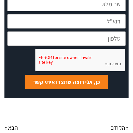
מלא
דוא"ל
טלפון
כן, אני רוצה שתצרו איתי קשר
« הקודם
הבא »