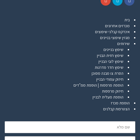
G
T
F
o
w
a
בית
o
i
c
מכרזים אחרונים
g
t
e
אינדקס קבלני שיפוצים
l
t
b
מגזין שיפוצי בניינים
e
e
o
שירותים
+
r
o
שיפוץ בניינים
k
שיפוץ חזית הבניין
שיפוץ לובי הבניין
שיפוץ חדר מדרגות
הסרת צו מבנה מסוכן
חיזוק עמודי הבניין
הוספת מרפסות | הוספת ממ"דים
חיזוק מרפסות
הוספת מעלית לבניין
הוספת מכרז
הצטרפות קבלנים
שם
מלא
דוא"ל