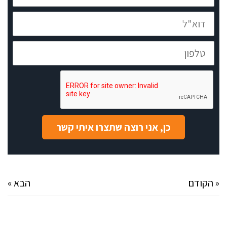
דוא"ל
טלפון
כן, אני רוצה שתצרו איתי קשר
« הקודם
הבא »