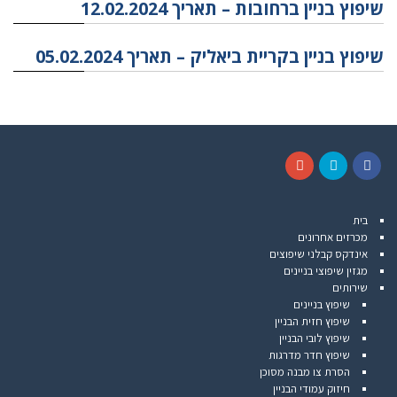
שיפוץ בניין ברחובות – תאריך 12.02.2024
שיפוץ בניין בקריית ביאליק – תאריך 05.02.2024
G
T
F
o
w
a
בית
o
i
c
מכרזים אחרונים
g
t
e
אינדקס קבלני שיפוצים
l
t
b
מגזין שיפוצי בניינים
e
e
o
שירותים
+
r
o
שיפוץ בניינים
k
שיפוץ חזית הבניין
שיפוץ לובי הבניין
שיפוץ חדר מדרגות
הסרת צו מבנה מסוכן
חיזוק עמודי הבניין