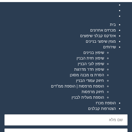
F
T
a
G
w
c
e
o
i
בית
b
o
t
מכרזים אחרונים
o
g
t
אינדקס קבלני שיפוצים
o
e
l
מגזין שיפוצי בניינים
k
e
r
שירותים
+
שיפוץ בניינים
שיפוץ חזית הבניין
שיפוץ לובי הבניין
שיפוץ חדר מדרגות
הסרת צו מבנה מסוכן
חיזוק עמודי הבניין
הוספת מרפסות | הוספת ממ"דים
חיזוק מרפסות
הוספת מעלית לבניין
הוספת מכרז
הצטרפות קבלנים
שם
מלא
דוא"ל