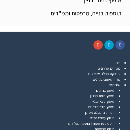
שיפוץ פנים הבניין
תוספות בנייה, מרפסות וממ"דים
G
T
F
o
w
a
בית
o
i
c
מכרזים אחרונים
g
t
e
אינדקס קבלני שיפוצים
l
t
b
מגזין שיפוצי בניינים
e
e
o
שירותים
+
r
o
שיפוץ בניינים
k
שיפוץ חזית הבניין
שיפוץ לובי הבניין
שיפוץ חדר מדרגות
הסרת צו מבנה מסוכן
חיזוק עמודי הבניין
הוספת מרפסות | הוספת ממ"דים
חיזוק מרפסות