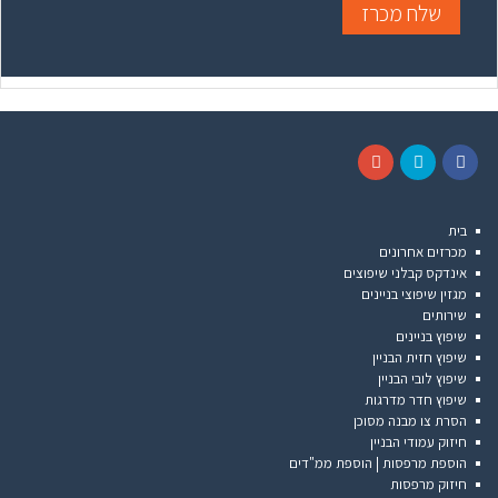
שלח מכרז
G
T
F
o
w
a
בית
o
i
c
מכרזים אחרונים
g
t
e
אינדקס קבלני שיפוצים
l
t
b
מגזין שיפוצי בניינים
e
e
o
שירותים
+
r
o
שיפוץ בניינים
k
שיפוץ חזית הבניין
שיפוץ לובי הבניין
שיפוץ חדר מדרגות
הסרת צו מבנה מסוכן
חיזוק עמודי הבניין
הוספת מרפסות | הוספת ממ"דים
חיזוק מרפסות