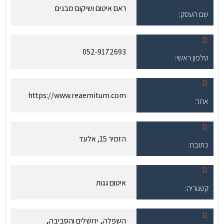
ראם איטום ושיקום מבנים
שם העסק:
052-9172693
טלפון ראשי:
https://www.reaemitum.com
אתר:
הזמיר 15, אלעד
כתובת:
איטום גגות
קטגוריה:
,
,
השפלה
ירושלים והסביבה