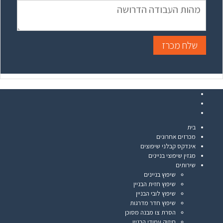
שלח מכרז
F
a
T
w
G
c
o
e
i
בית
o
b
t
מכרזים אחרונים
o
g
t
אינדקס קבלני שיפוצים
o
e
l
מגזין שיפוצי בניינים
k
e
r
שירותים
+
שיפוץ בניינים
שיפוץ חזית הבניין
שיפוץ לובי הבניין
שיפוץ חדר מדרגות
הסרת צו מבנה מסוכן
חיזוק עמודי הבניין